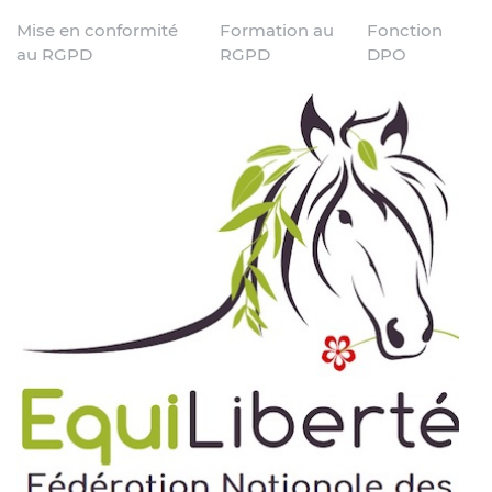
Mise en conformité
Formation au
Fonction
au RGPD
RGPD
DPO